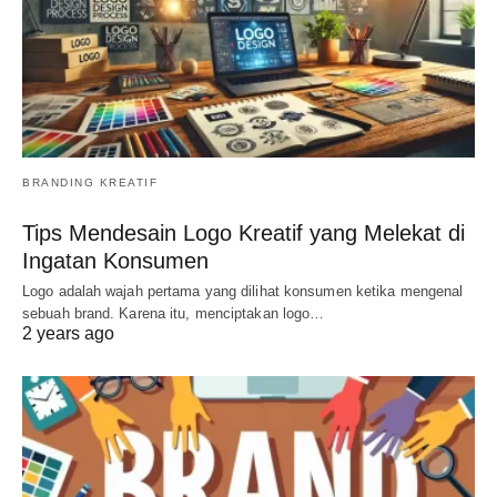
BRANDING KREATIF
Tips Mendesain Logo Kreatif yang Melekat di
Ingatan Konsumen
Logo adalah wajah pertama yang dilihat konsumen ketika mengenal
sebuah brand. Karena itu, menciptakan logo…
2 years ago