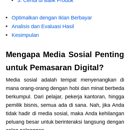
3. Cerita di Balik Produk
Optimalkan dengan Iklan Berbayar
Analisis dan Evaluasi Hasil
Kesimpulan
Mengapa Media Sosial Penting
untuk Pemasaran Digital?
Media sosial adalah tempat menyenangkan di
mana orang-orang dengan hobi dan minat berbeda
berkumpul. Dari pelajar, pekerja kantoran, hingga
pemilik bisnis, semua ada di sana. Nah, jika Anda
tidak hadir di media sosial, maka Anda kehilangan
peluang besar untuk berinteraksi langsung dengan