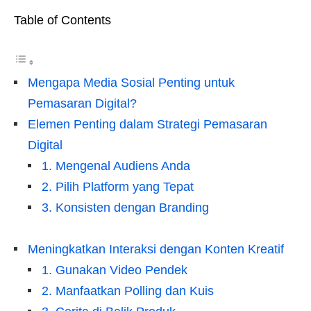
Table of Contents
Mengapa Media Sosial Penting untuk
Pemasaran Digital?
Elemen Penting dalam Strategi Pemasaran
Digital
1. Mengenal Audiens Anda
2. Pilih Platform yang Tepat
3. Konsisten dengan Branding
Meningkatkan Interaksi dengan Konten Kreatif
1. Gunakan Video Pendek
2. Manfaatkan Polling dan Kuis