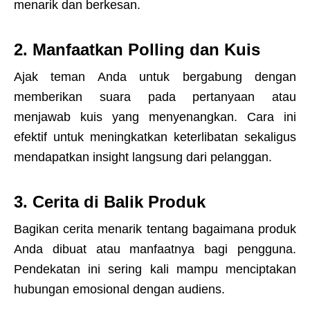
menarik dan berkesan.
2. Manfaatkan Polling dan Kuis
Ajak teman Anda untuk bergabung dengan
memberikan suara pada pertanyaan atau
menjawab kuis yang menyenangkan. Cara ini
efektif untuk meningkatkan keterlibatan sekaligus
mendapatkan insight langsung dari pelanggan.
3. Cerita di Balik Produk
Bagikan cerita menarik tentang bagaimana produk
Anda dibuat atau manfaatnya bagi pengguna.
Pendekatan ini sering kali mampu menciptakan
hubungan emosional dengan audiens.