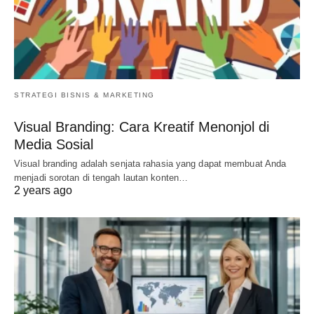
STRATEGI BISNIS & MARKETING
Visual Branding: Cara Kreatif Menonjol di
Media Sosial
Visual branding adalah senjata rahasia yang dapat membuat Anda
menjadi sorotan di tengah lautan konten…
2 years ago