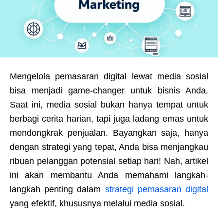
Mengelola pemasaran digital lewat media sosial
bisa menjadi game-changer untuk bisnis Anda.
Saat ini, media sosial bukan hanya tempat untuk
berbagi cerita harian, tapi juga ladang emas untuk
mendongkrak penjualan. Bayangkan saja, hanya
dengan strategi yang tepat, Anda bisa menjangkau
ribuan pelanggan potensial setiap hari! Nah, artikel
ini akan membantu Anda memahami langkah-
langkah penting dalam
strategi pemasaran digital
yang efektif, khususnya melalui media sosial.