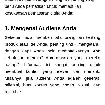
perlu Anda perhatikan untuk memastikan
kesuksesan pemasaran digital Anda:
1.
Mengenal Audiens Anda
Sebelum mulai memberi tahu orang lain tentang
produk atau ide Anda, penting untuk mengetahui
dengan siapa Anda ingin membagikannya. Apa
kebutuhan mereka? Apa masalah yang mereka
hadapi? Informasi ini sangat penting untuk
membuat konten yang relevan dan menarik.
Misalnya, jika audiens Anda adalah generasi
milenial, buat konten yang ringan, visual, dan
relatable.