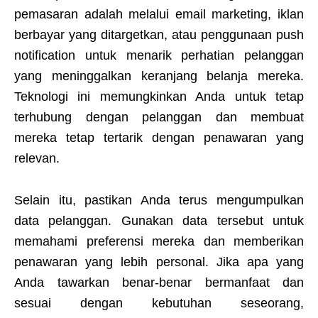
pemasaran adalah melalui email marketing, iklan
berbayar yang ditargetkan, atau penggunaan push
notification untuk menarik perhatian pelanggan
yang meninggalkan keranjang belanja mereka.
Teknologi ini memungkinkan Anda untuk tetap
terhubung dengan pelanggan dan membuat
mereka tetap tertarik dengan penawaran yang
relevan.
Selain itu, pastikan Anda terus mengumpulkan
data pelanggan. Gunakan data tersebut untuk
memahami preferensi mereka dan memberikan
penawaran yang lebih personal. Jika apa yang
Anda tawarkan benar-benar bermanfaat dan
sesuai dengan kebutuhan seseorang,