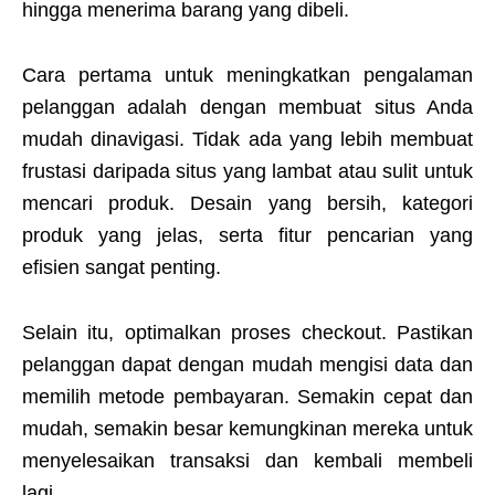
hingga menerima barang yang dibeli.
Cara pertama untuk meningkatkan pengalaman
pelanggan adalah dengan membuat situs Anda
mudah dinavigasi. Tidak ada yang lebih membuat
frustasi daripada situs yang lambat atau sulit untuk
mencari produk. Desain yang bersih, kategori
produk yang jelas, serta fitur pencarian yang
efisien sangat penting.
Selain itu, optimalkan proses checkout. Pastikan
pelanggan dapat dengan mudah mengisi data dan
memilih metode pembayaran. Semakin cepat dan
mudah, semakin besar kemungkinan mereka untuk
menyelesaikan transaksi dan kembali membeli
lagi.