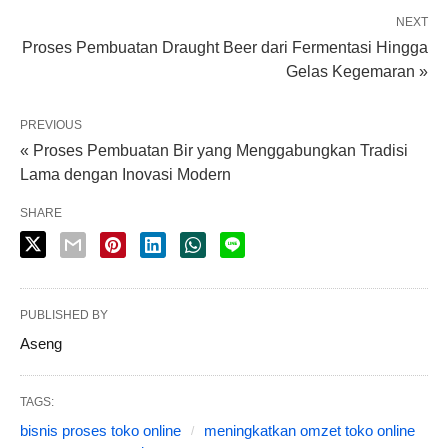
NEXT
Proses Pembuatan Draught Beer dari Fermentasi Hingga
Gelas Kegemaran »
PREVIOUS
« Proses Pembuatan Bir yang Menggabungkan Tradisi
Lama dengan Inovasi Modern
SHARE
PUBLISHED BY
Aseng
TAGS:
bisnis proses toko online
meningkatkan omzet toko online