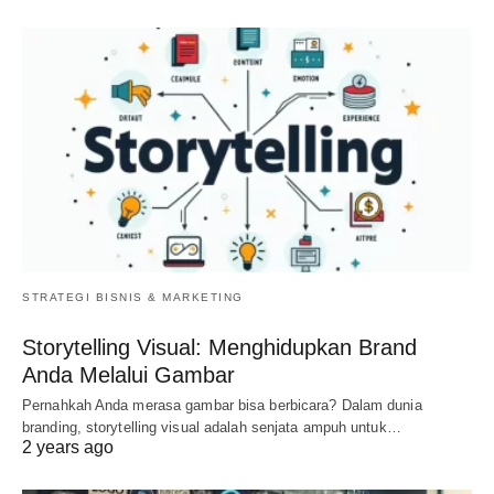
STRATEGI BISNIS & MARKETING
Storytelling Visual: Menghidupkan Brand
Anda Melalui Gambar
Pernahkah Anda merasa gambar bisa berbicara? Dalam dunia
branding, storytelling visual adalah senjata ampuh untuk…
2 years ago