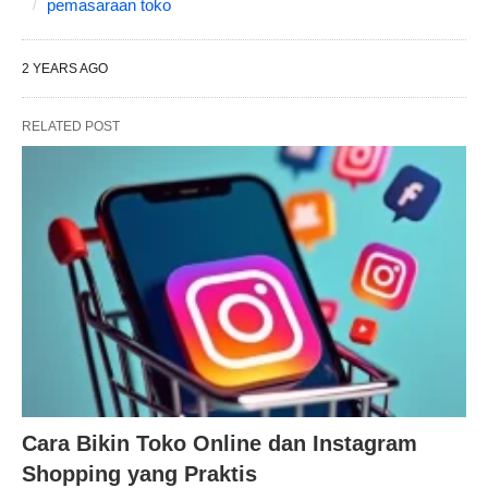
pemasaraan toko
2 YEARS AGO
RELATED POST
Cara Bikin Toko Online dan Instagram
Shopping yang Praktis