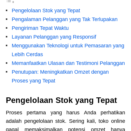
Pengelolaan Stok yang Tepat
Pengalaman Pelanggan yang Tak Terlupakan
Pengiriman Tepat Waktu
Layanan Pelanggan yang Responsif
Menggunakan Teknologi untuk Pemasaran yang
Lebih Cerdas
Memanfaatkan Ulasan dan Testimoni Pelanggan
Penutupan: Meningkatkan Omzet dengan
Proses yang Tepat
Pengelolaan Stok yang Tepat
Proses pertama yang harus Anda perhatikan
adalah pengelolaan stok. Sering kali, toko online
gagal memaksimalkan potensi omzet hanya