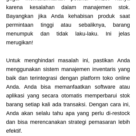
karena kesalahan dalam manajemen stok.
Bayangkan jika Anda kehabisan produk saat
permintaan tinggi atau sebaliknya, barang
menumpuk dan tidak laku-laku. Ini jelas
merugikan!
Untuk menghindari masalah ini, pastikan Anda
menggunakan sistem manajemen inventaris yang
baik dan terintegrasi dengan platform toko online
Anda. Anda bisa memanfaatkan software atau
aplikasi yang secara otomatis memperbarui stok
barang setiap kali ada transaksi. Dengan cara ini,
Anda akan selalu tahu apa yang perlu di-restock
dan bisa merencanakan strategi pemasaran lebih
efektif.