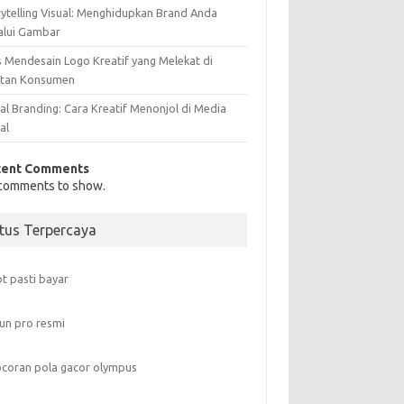
rytelling Visual: Menghidupkan Brand Anda
alui Gambar
s Mendesain Logo Kreatif yang Melekat di
atan Konsumen
al Branding: Cara Kreatif Menonjol di Media
al
cent Comments
comments to show.
itus Terpercaya
ot pasti bayar
un pro resmi
coran pola gacor olympus