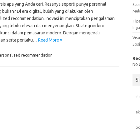
rsis apa yang Anda cari. Rasanya seperti punya personal
Sto
 bukan? Di era digital, itulah yang dilakukan oleh
Mel
lized recommendation. Inovasi ini menciptakan pengalaman
Tip
yang lebih relevan dan menyenangkan. Strategi ini kini
Ing
 kunci dalam pemasaran modern. Dengan mengenali
Visu
an serta perilaku…
Read More »
Sosi
ersonalized recommendation
Re
No 
S
sl
ak
bo