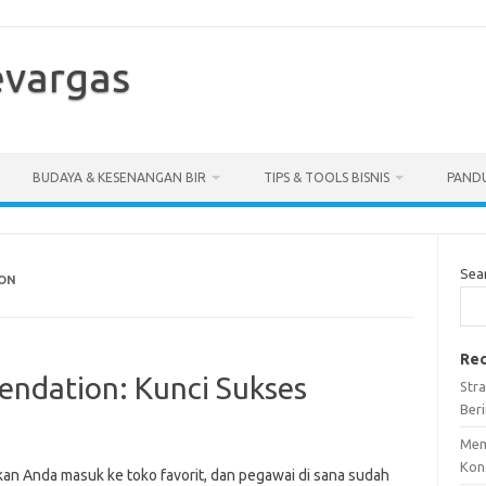
vargas
BUDAYA & KESENANGAN BIR
TIPS & TOOLS BISNIS
PANDU
Sea
ON
Rec
ndation: Kunci Sukses
Stra
Ber
Mem
Kon
an Anda masuk ke toko favorit, dan pegawai di sana sudah