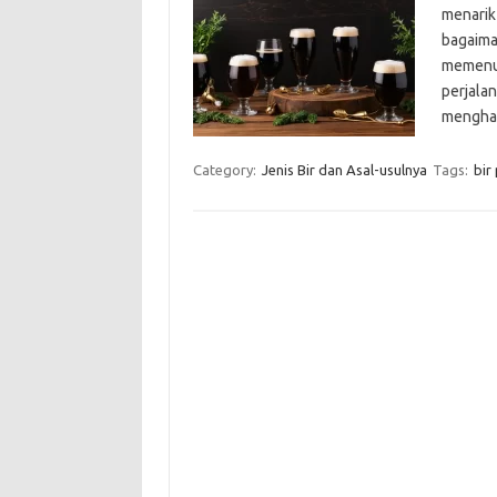
menarik
bagaima
memenuh
perjalan
mengha
Category:
Jenis Bir dan Asal-usulnya
Tags:
bir 