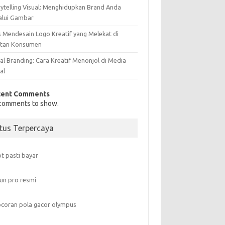
rytelling Visual: Menghidupkan Brand Anda
alui Gambar
s Mendesain Logo Kreatif yang Melekat di
atan Konsumen
al Branding: Cara Kreatif Menonjol di Media
al
cent Comments
comments to show.
itus Terpercaya
ot pasti bayar
un pro resmi
coran pola gacor olympus