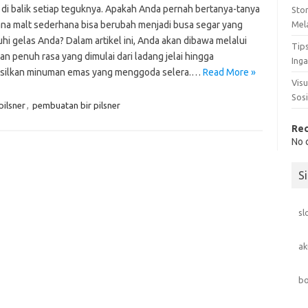
 di balik setiap teguknya. Apakah Anda pernah bertanya-tanya
Sto
na malt sederhana bisa berubah menjadi busa segar yang
Mel
i gelas Anda? Dalam artikel ini, Anda akan dibawa melalui
Tip
an penuh rasa yang dimulai dari ladang jelai hingga
Ing
silkan minuman emas yang menggoda selera.…
Read More »
Visu
Sosi
pilsner
,
pembuatan bir pilsner
Re
No 
S
sl
ak
bo