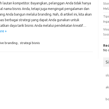
ah lautan kompetitor. Bayangkan, pelanggan Anda tidak hanya
Sto
l nama bisnis Anda, tetapi juga mengingat pengalaman dan
Mel
ng Anda bangun melalui branding. Nah, di artikel ini, kita akan
Tip
s berbagai strategi yang dapat Anda gunakan untuk
Ing
atkan daya tarik bisnis Anda melalui pendekatan kreatif…
Visu
re »
Sosi
ive branding
,
strategi bisnis
Re
No 
S
sl
ak
bo