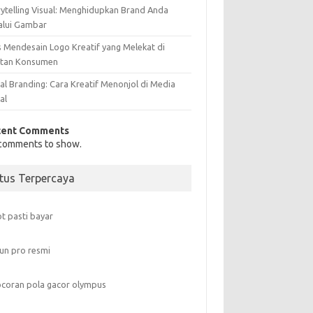
rytelling Visual: Menghidupkan Brand Anda
alui Gambar
s Mendesain Logo Kreatif yang Melekat di
atan Konsumen
al Branding: Cara Kreatif Menonjol di Media
al
cent Comments
comments to show.
itus Terpercaya
ot pasti bayar
un pro resmi
coran pola gacor olympus