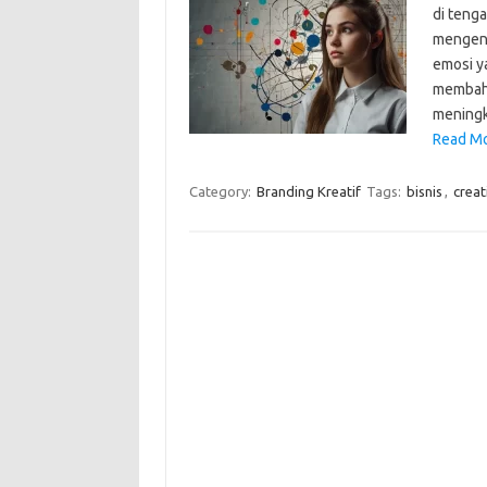
di teng
mengena
emosi ya
membaha
meningk
Read Mo
Category:
Branding Kreatif
Tags:
bisnis
,
creat